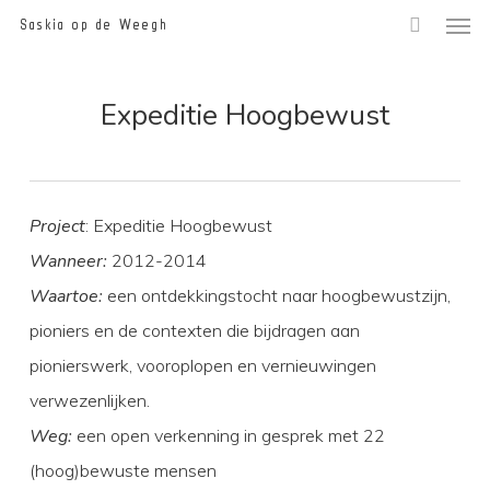
Men
Skip
Saskia op de Weegh
to
main
Expeditie Hoogbewust
content
Project
: Expeditie Hoogbewust
Wanneer:
2012-2014
Waartoe:
een ontdekkingstocht naar hoogbewustzijn,
pioniers en de contexten die bijdragen aan
pionierswerk, vooroplopen en vernieuwingen
verwezenlijken.
Weg:
een open verkenning in gesprek met 22
(hoog)bewuste mensen