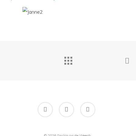
facebook
instagram
flickr
© 2026 Saskia op de Weegh.