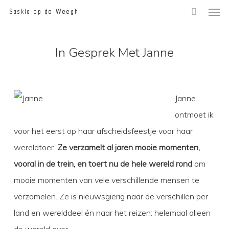
Men
Skip
Saskia op de Weegh
to
main
In Gesprek Met Janne
content
Janne
ontmoet ik
voor het eerst op haar afscheidsfeestje voor haar
wereldtoer.
Ze verzamelt al jaren mooie momenten,
vooral in de trein, en toert nu de hele wereld rond
om
mooie momenten van vele verschillende mensen te
verzamelen. Ze is nieuwsgierig naar de verschillen per
land en werelddeel én naar het reizen: helemaal alleen