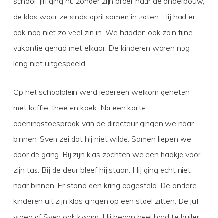
school. Jiri ging nu zonder zijn broer naar de onderbouw,
de klas waar ze sinds april samen in zaten. Hij had er
ook nog niet zo veel zin in. We hadden ook zo’n fijne
vakantie gehad met elkaar. De kinderen waren nog
lang niet uitgespeeld.
Op het schoolplein werd iedereen welkom geheten
met koffie, thee en koek. Na een korte
openingstoespraak van de directeur gingen we naar
binnen. Sven zei dat hij niet wilde. Samen liepen we
door de gang. Bij zijn klas zochten we een haakje voor
zijn tas. Bij de deur bleef hij staan. Hij ging echt niet
naar binnen. Er stond een kring opgesteld. De andere
kinderen uit zijn klas gingen op een stoel zitten. De juf
vroeg of Sven ook kwam. Hij begon heel hard te huilen.