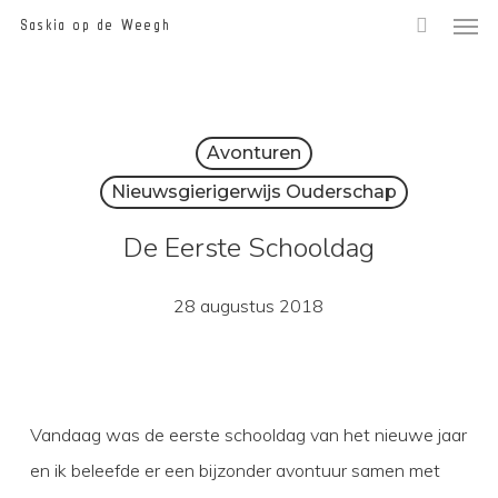
Men
Skip
Saskia op de Weegh
to
main
content
Avonturen
Nieuwsgierigerwijs Ouderschap
De Eerste Schooldag
28 augustus 2018
Vandaag was de eerste schooldag van het nieuwe jaar
en ik beleefde er een bijzonder avontuur samen met