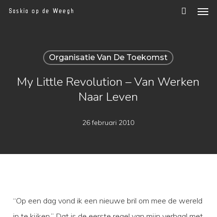
Men
Skip
Saskia op de Weegh
to
main
content
Organisatie Van De Toekomst
My Little Revolution – Van Werken
Naar Leven
26 februari 2010
“Op een dag vond ik een nieuwe bril om mee de wereld
in te kijken.” Dat is de eerste regel van mijn verhaal met