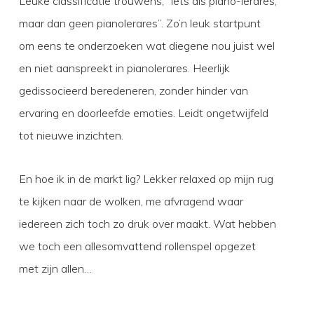
Leuke classificatie trouwens, “iets als piano-lerares,
maar dan geen pianolerares”. Zo’n leuk startpunt
om eens te onderzoeken wat diegene nou juist wel
en niet aanspreekt in pianolerares. Heerlijk
gedissocieerd beredeneren, zonder hinder van
ervaring en doorleefde emoties. Leidt ongetwijfeld
tot nieuwe inzichten.
En hoe ik in de markt lig? Lekker relaxed op mijn rug
te kijken naar de wolken, me afvragend waar
iedereen zich toch zo druk over maakt. Wat hebben
we toch een allesomvattend rollenspel opgezet
met zijn allen…