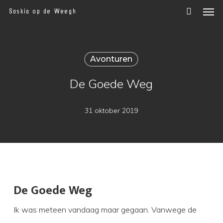
Men
Skip
Saskia op de Weegh
to
main
content
Avonturen
De Goede Weg
31 oktober 2019
De Goede Weg
Ik was meteen vandaag maar gegaan. Vanwege de