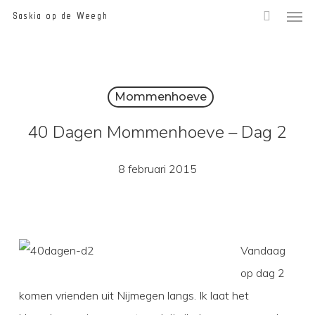
Men
Skip
Saskia op de Weegh
to
main
content
Mommenhoeve
40 Dagen Mommenhoeve – Dag 2
8 februari 2015
Vandaag
op dag 2
komen vrienden uit Nijmegen langs. Ik laat het