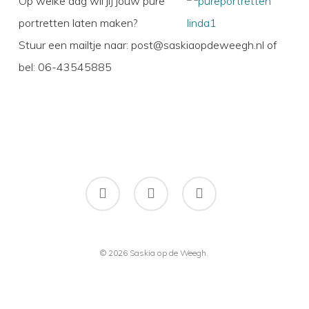
Op welke dag wil jij jouw pure
portretten laten maken?
Stuur een mailtje naar: post@saskiaopdeweegh.nl of
bel: 06-43545885
facebook
instagram
flickr
© 2026 Saskia op de Weegh.