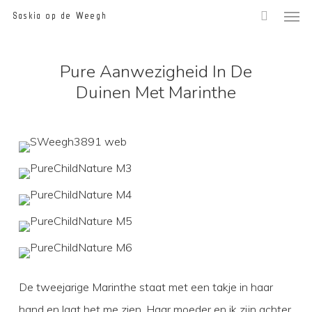
Men
Skip
Saskia op de Weegh
to
main
Pure Aanwezigheid In De
content
Duinen Met Marinthe
De tweejarige Marinthe staat met een takje in haar
hand en laat het me zien. Haar moeder en ik zijn achter