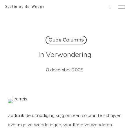
Men
Skip
Saskia op de Weegh
to
main
content
Oude Columns
In Verwondering
8 december 2008
Zodra ik de uitnodiging krijg om een column te schrijven
over mijn verwonderingen, wordt me verwonderen