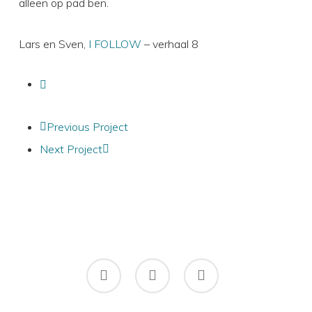
alleen op pad ben.
Lars en Sven,
I FOLLOW
– verhaal 8
Previous Project
Next Project
facebook
instagram
flickr