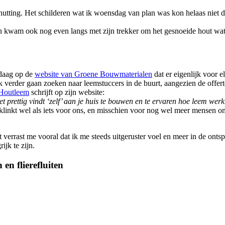
tting. Het schilderen wat ik woensdag van plan was kon helaas niet 
kwam ook nog even langs met zijn trekker om het gesnoeide hout wat in
ndaag op de
website van Groene Bouwmaterialen
dat er eigenlijk voor e
ok verder gaan zoeken naar leemstuccers in de buurt, aangezien de off
Houtleem
schrijft op zijn website:
t prettig vindt ‘zelf’ aan je huis te bouwen en te ervaren hoe leem wer
linkt wel als iets voor ons, en misschien voor nog wel meer mensen o
errast me vooral dat ik me steeds uitgeruster voel en meer in de onts
jk te zijn.
n flierefluiten