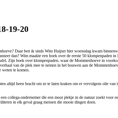
8-19-20
nhoeve? Daar ben ik sinds Wim Huijser hier woensdag kwam binnenwand
er dan? Wim maakte een boek over de eerste 50 klompenpaden in Ne
 tafel. Zijn boek over klompenpaden, waar de Mommenhoeve in voorkomt
erhaal van de plek mee te nemen in het bouwen aan de Mommenhoeve. St
 te weten te komen.
ten altijd heen bracht om ze te laten kraken om er vervolgens olie van 
 een collega-ondernemer die een mooi plekje in de natuur zoekt voor 
iteren in elk geval graag mensen die mooie dingen doen.