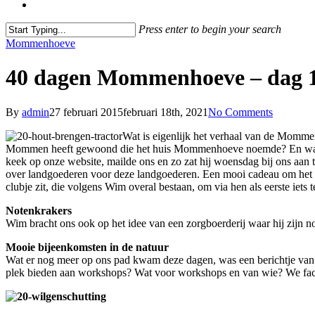
Menu
Press enter to begin your search
Close
Mommenhoeve
Search
40 dagen Mommenhoeve – dag 1
By
admin
27 februari 2015
februari 18th, 2021
No Comments
Wat is eigenlijk het verhaal van de Momme
Mommen heeft gewoond die het huis Mommenhoeve noemde? En wanne
keek op onze website, mailde ons en zo zat hij woensdag bij ons aan
over landgoederen voor deze landgoederen. Een mooi cadeau om het v
clubje zit, die volgens Wim overal bestaan, om via hen als eerste iets
Notenkrakers
Wim bracht ons ook op het idee van een zorgboerderij waar hij zijn no
Mooie bijeenkomsten in de natuur
Wat er nog meer op ons pad kwam deze dagen, was een berichtje van
plek bieden aan workshops? Wat voor workshops en van wie? We facil