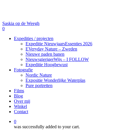
Skip
to
main
content
Saskia op de Weegh
0
Menu
Expedities / projecten
Expeditie NieuwjaarsEssenties 2026
EVeryday Nature – Zweden
Nieuwe paden banen
NieuwsgierigerWijs – I FOLLOW
Expeditie Hoogbewust
Fotografie
Nordic Nature
Expositie Wonderlijke Waterplas
Pure portretten
Films
Blog
Over mij
Winkel
Contact
0
was successfully added to your cart.