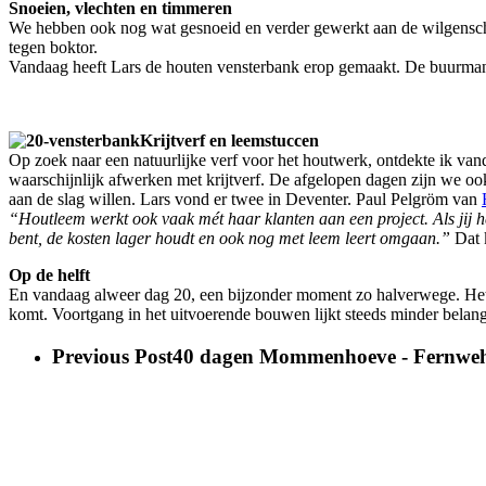
Snoeien, vlechten en timmeren
We hebben ook nog wat gesnoeid en verder gewerkt aan de wilgenschu
tegen boktor.
Vandaag heeft Lars de houten vensterbank erop gemaakt. De buurman 
Krijtverf en leemstuccen
Op zoek naar een natuurlijke verf voor het houtwerk, ontdekte ik va
waarschijnlijk afwerken met krijtverf. De afgelopen dagen zijn we o
aan de slag willen. Lars vond er twee in Deventer. Paul Pelgröm van
“Houtleem werkt ook vaak mét haar klanten aan een project. Als jij he
bent, de kosten lager houdt en ook nog met leem leert omgaan.”
Dat k
Op de helft
En vandaag alweer dag 20, een bijzonder moment zo halverwege. Het v
komt. Voortgang in het uitvoerende bouwen lijkt steeds minder belangri
Previous Post
40 dagen Mommenhoeve - Fernweh e