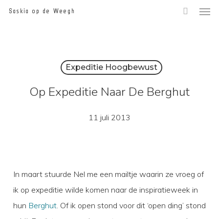
Men
Skip
Saskia op de Weegh
to
main
content
Expeditie Hoogbewust
Op Expeditie Naar De Berghut
11 juli 2013
In maart stuurde Nel me een mailtje waarin ze vroeg of
ik op expeditie wilde komen naar de inspiratieweek in
hun
Berghut
. Of ik open stond voor dit ‘open ding’ stond