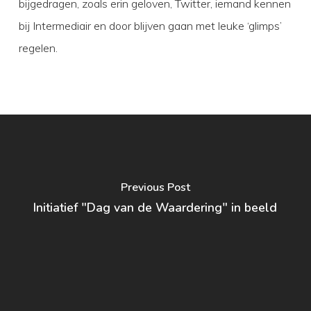
bijgedragen, zoals erin geloven, Twitter, iemand kennen
bij Intermediair en door blijven gaan met leuke ‘glimps’
regelen.
Previous Post
Initiatief "Dag van de Waardering" in beeld