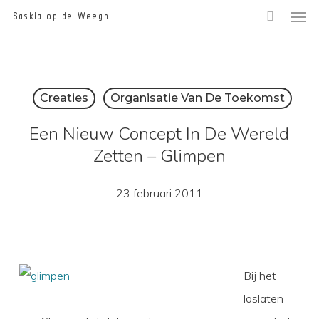
Men
Skip
Saskia op de Weegh
to
main
content
Creaties
Organisatie Van De Toekomst
Een Nieuw Concept In De Wereld
Zetten – Glimpen
23 februari 2011
Bij het
loslaten