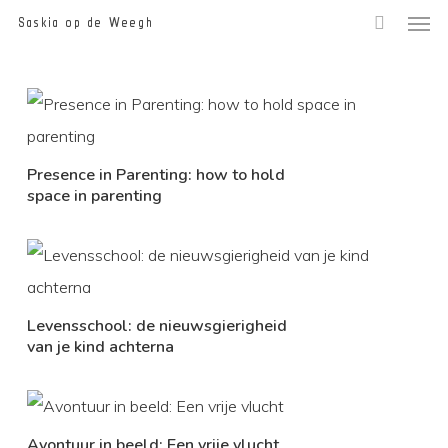
Men
Skip
Saskia op de Weegh
to
main
content
Presence in Parenting: how to hold
space in parenting
Levensschool: de nieuwsgierigheid
van je kind achterna
Avontuur in beeld: Een vrije vlucht